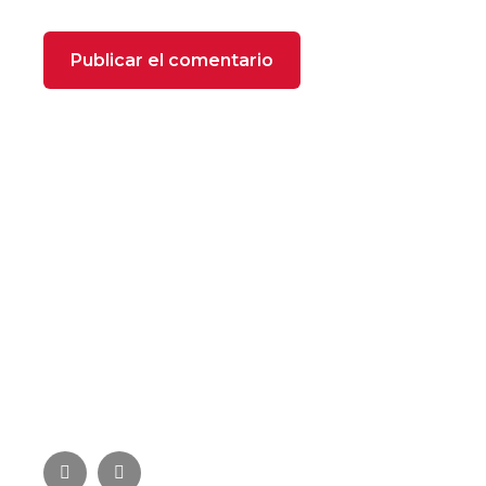
SOBRE NOSOTROS
FOXX Heating se compone de profesionales
especializados con más de 22 años de experiencia
en el sector de la climatización