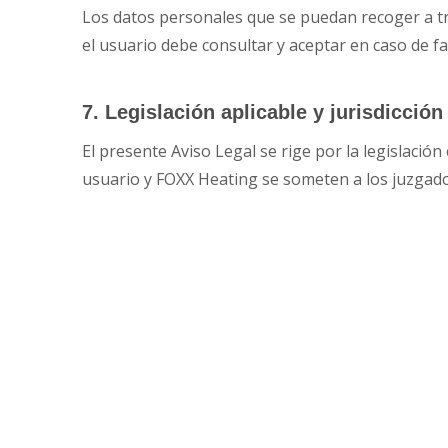
Los datos personales que se puedan recoger a tra
el usuario debe consultar y aceptar en caso de fac
7. Legislación aplicable y jurisdicción
El presente Aviso Legal se rige por la legislación
usuario y FOXX Heating
se someten a los juzgad
SOBRE NOSOTROS
LEGA
FOXX Heating se compone de
Aviso L
profesionales especializados con más
Política
de 22 años de experiencia en el