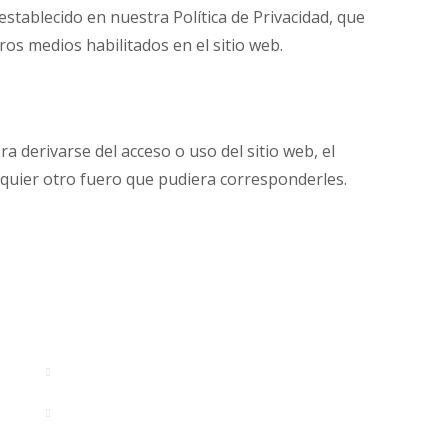
stablecido en nuestra Política de Privacidad, que
ros medios habilitados en el sitio web.
ra derivarse del acceso o uso del sitio web, el
quier otro fuero que pudiera corresponderles.
CONTACTO
Dirección
C/ Emiliano Barral 16 - 28043
Madrid, España