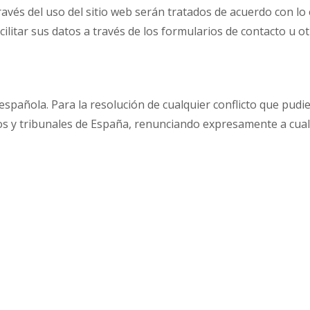
vés del uso del sitio web serán tratados de acuerdo con lo e
ilitar sus datos a través de los formularios de contacto u ot
 española. Para la resolución de cualquier conflicto que pudie
os y tribunales de España, renunciando expresamente a cual
L
PÁGINAS
Inicio
egal
Aplicaciones
 de Cookies