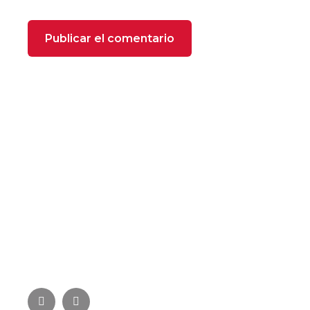
SOBRE NOSOTROS
FOXX Heating se compone de profesionales
especializados con más de 22 años de experiencia
en el sector de la climatización