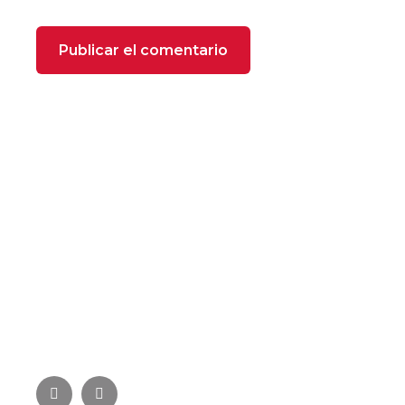
SOBRE NOSOTROS
FOXX Heating se compone de profesionales
especializados con más de 22 años de experiencia
en el sector de la climatización