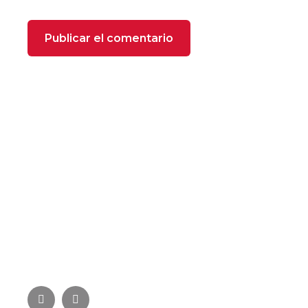
SOBRE NOSOTROS
FOXX Heating se compone de profesionales
especializados con más de 22 años de experiencia
en el sector de la climatización