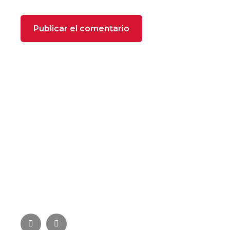
SOBRE NOSOTROS
FOXX Heating se compone de profesionales
especializados con más de 22 años de experiencia
en el sector de la climatización