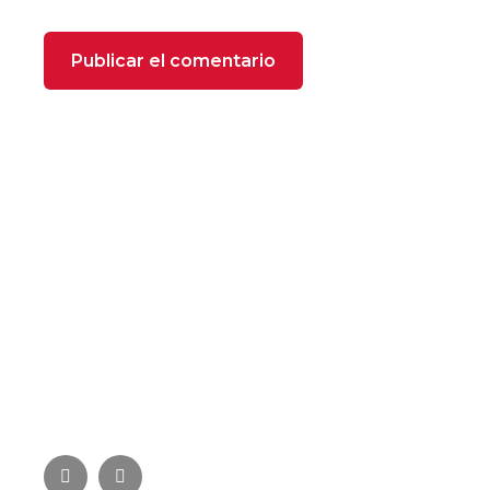
SOBRE NOSOTROS
FOXX Heating se compone de profesionales
especializados con más de 22 años de experiencia
en el sector de la climatización