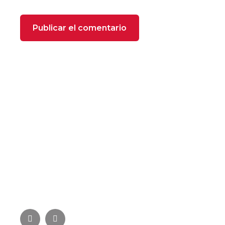
SOBRE NOSOTROS
FOXX Heating se compone de profesionales
especializados con más de 22 años de experiencia
en el sector de la climatización