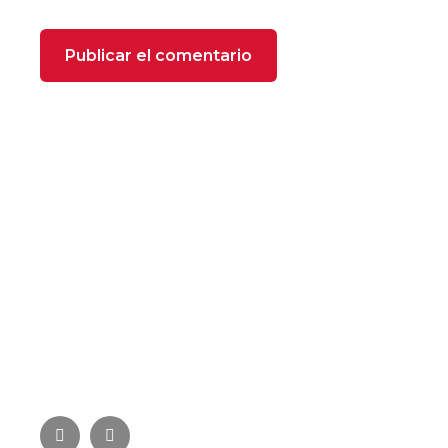
SOBRE NOSOTROS
FOXX Heating se compone de profesionales
especializados con más de 22 años de experiencia
en el sector de la climatización