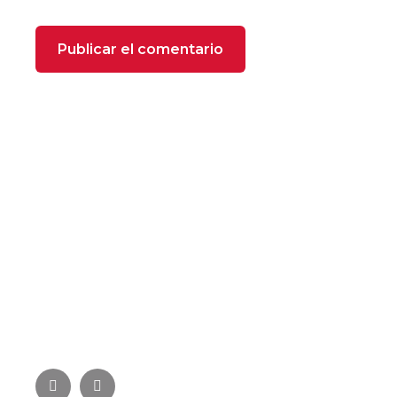
SOBRE NOSOTROS
FOXX Heating se compone de profesionales
especializados con más de 22 años de experiencia
en el sector de la climatización