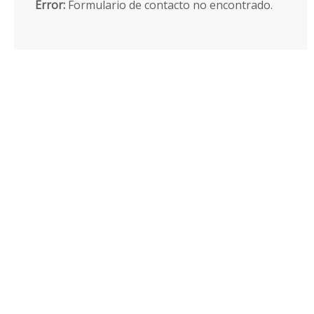
Error:
Formulario de contacto no encontrado.
Leaky Faucet? No plumbing job is too
big or too small. Contact us today!
Learn More