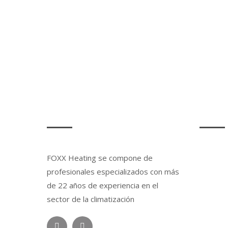
Leaky Faucet? No plumbing job i
SOBRE NOSOTROS
LEGAL
FOXX Heating se compone de
Aviso L
profesionales especializados con más
Política
de 22 años de experiencia en el
sector de la climatización
Política